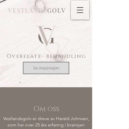
V
V
ESTLANDS
GOL
Overflate- behandling
Se inspirasjon
Om oss
Vestlandsgolv er dreve av Harald Johnsen,
som har over 25 års erfaring i bransjen