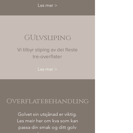
Les mer >
GUlvsliping
Vi tilbyr sliping av dei fleste
tre-overflater
Les mer >
Overflatebehandling
Golvet sin utsjånad er viktig.
Les meir her om kva som kan
passa din smak og ditt golv