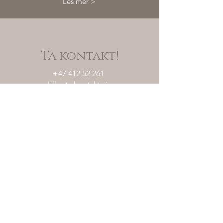
Les mer >
Ta kontakt!
+47 412 52 261
Eller ta kontakt via
kontaktskjema.
Kontaktsiden >