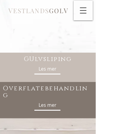
V
V
ESTLANDS
GOL
GUlvsliping
Les mer
Overflatebehandlin
g
Les mer